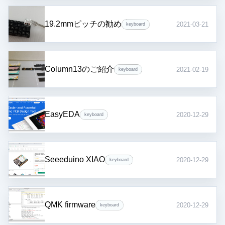
19.2mmピッチの勧め
2021-03-21
keyboard
Column13のご紹介
2021-02-19
keyboard
EasyEDA
2020-12-29
keyboard
Seeeduino XIAO
2020-12-29
keyboard
QMK firmware
2020-12-29
keyboard